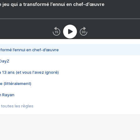
e jeu qui a transformé l’ennui en chef-d’œuvre
nsformé l’ennui en chef-d’œuvre
 DayZ
 a 13 ans (et vous l'avez ignoré)
e (littéralement)
im Rayan
 toutes les règles
s les jeux vidéo
us choquant de Rockstar ? - Le scandale BULLY
e plus moche de Steam