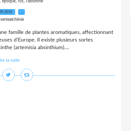
,
,
,
epoque
fut
l’absinthe
09.2010
…
 vertealchimie
 une famille de plantes aromatiques, affectionnant
uses d'Europe. Il existe plusieurs sortes
inthe (artemisia absinthium)....
ire la suite