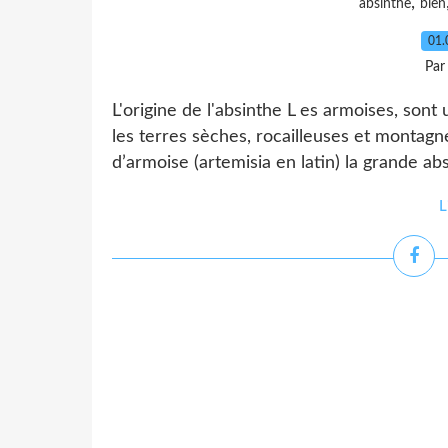
,
absinthe
bien
01.
Par
L'origine de l'absinthe L es armoises, sont
les terres sèches, rocailleuses et montagne
d’armoise (artemisia en latin) la grande abs
L