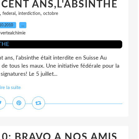
CENT ANS,L'ABSINTHE
,
,
,
federal
interdiction
octobre
10.2010
…
 vertealchimie
 ans, l'absinthe était interdite en Suisse Au
 de tous les maux. Une initiative fédérale pour la
ignatures! Le 5 juillet...
ire la suite
0: BRAVO A NOS AMIS