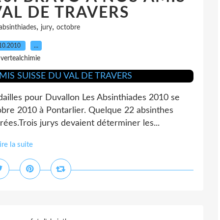
VAL DE TRAVERS
,
,
absinthiades
jury
octobre
10.2010
…
 vertealchimie
ailles pour Duvallon Les Absinthiades 2010 se
obre 2010 à Pontarlier. Quelque 22 absinthes
ées.Trois jurys devaient déterminer les...
ire la suite