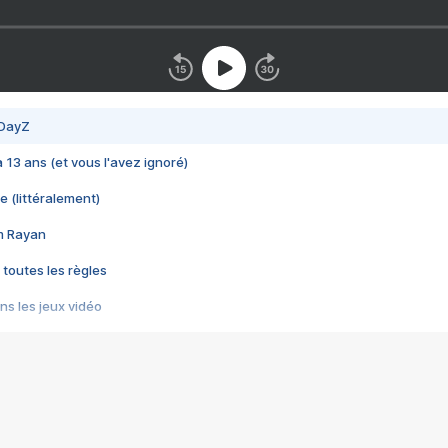
 DayZ
 a 13 ans (et vous l'avez ignoré)
e (littéralement)
im Rayan
 toutes les règles
s les jeux vidéo
us choquant de Rockstar ? - Le scandale BULLY
e plus moche de Steam
du RÊVE tourne au CAUCHEMAR