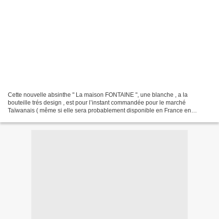
Cette nouvelle absinthe " La maison FONTAINE ", une blanche , a la
bouteille trés design , est pour l’instant commandée pour le marché
Taïwanais ( même si elle sera probablement disponible en France en
quantité limitée) , elle profiterait donc de l’excellente...