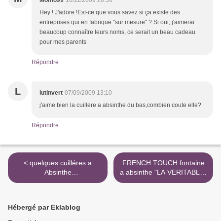
Momo99
10/11/2009 20:56
Hey ! J'adore !Est-ce que vous savez si ça existe des
entreprises qui en fabrique "sur mesure" ? Si oui, j'aimerai
beaucoup connaître leurs noms, ce serait un beau cadeau
pour mes parents
Répondre
L
lutinvert
07/09/2009 13:10
j'aime bien la cuillere a absinthe du bas,combien coute elle?
Répondre
< quelques cuilléres a
FRENCH TOUCH:fontaine
Absinthe
a absinthe "LA VERITABLE"
contemporaines,de Luxe
>
Hébergé par Eklablog