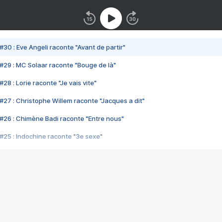
#30 : Eve Angeli raconte "Avant de partir"
#29 : MC Solaar raconte "Bouge de là"
28 : Lorie raconte "Je vais vite"
#27 : Christophe Willem raconte "Jacques a dit"
#26 : Chimène Badi raconte "Entre nous"
#25 : Indochine raconte "3e sexe"
#24 : Zaho raconte "C'est chelou"
#23 : Patrick Bruel raconte "Au café des délices"
#22 : Kyo raconte "Le chemin"
#21 : Nolwenn Leroy raconte "Cassé"