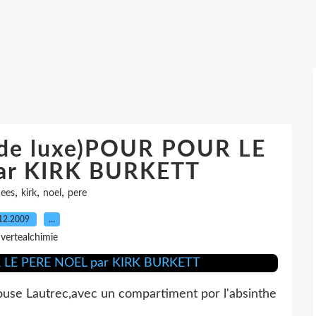
de luxe)POUR POUR LE
ar KIRK BURKETT
,
,
,
dees
kirk
noel
pere
12.2009
…
 vertealchimie
louse Lautrec,avec un compartiment por l'absinthe