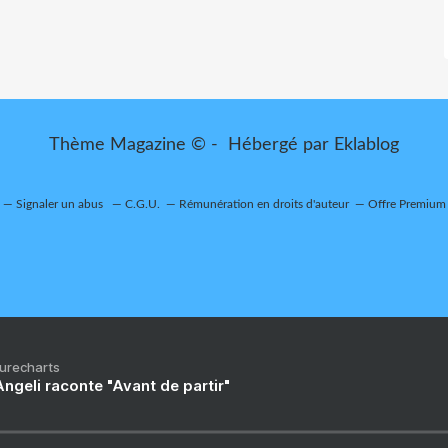
Thème Magazine © - Hébergé par
Eklablog
Signaler un abus
C.G.U.
Rémunération en droits d'auteur
Offre Premium
Purecharts
ngeli raconte "Avant de partir"