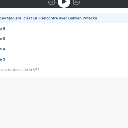
bey Maguire, c'est lui ! Rencontre avec Damien Witecka
e 6
e 5
e 4
e 3
s créatrices de la VF !
e 2
e 1
e Mektoub My Love arrive enfin ! Rencontre avec Shaïn Boumedine et Sal
i : après Toni en famille
elle réalise le bouleversant Dites lui que je l'aime