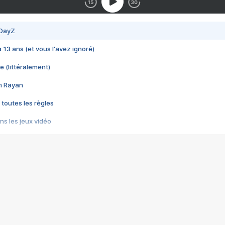
 DayZ
 a 13 ans (et vous l'avez ignoré)
e (littéralement)
im Rayan
 toutes les règles
s les jeux vidéo
us choquant de Rockstar ? - Le scandale BULLY
e plus moche de Steam
du RÊVE tourne au CAUCHEMAR
pendant 8 heures
it… à tort