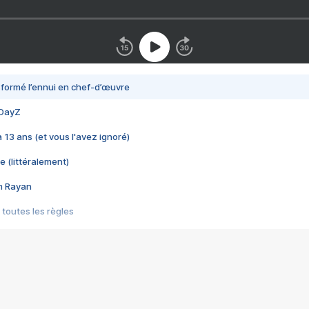
nsformé l’ennui en chef-d’œuvre
 DayZ
 a 13 ans (et vous l'avez ignoré)
e (littéralement)
im Rayan
 toutes les règles
s les jeux vidéo
us choquant de Rockstar ? - Le scandale BULLY
e plus moche de Steam