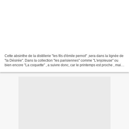
Cette absinthe de la distillerie "les fils d'émile pernot" ,sera dans la lignée de
"la Désirée". Dans la collection "les parisiennes" comme "L'enjoleuse" ou
bien encore "La coquette" , a suivre donc, car le printemps est proche , mais
visiblement pas...