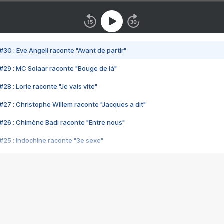
#30 : Eve Angeli raconte "Avant de partir"
#29 : MC Solaar raconte "Bouge de là"
28 : Lorie raconte "Je vais vite"
#27 : Christophe Willem raconte "Jacques a dit"
#26 : Chimène Badi raconte "Entre nous"
#25 : Indochine raconte "3e sexe"
#24 : Zaho raconte "C'est chelou"
#23 : Patrick Bruel raconte "Au café des délices"
#22 : Kyo raconte "Le chemin"
#21 : Nolwenn Leroy raconte "Cassé"