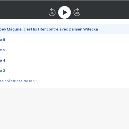
bey Maguire, c'est lui ! Rencontre avec Damien Witecka
e 6
e 5
e 4
e 3
s créatrices de la VF !
e 2
e 1
e Mektoub My Love arrive enfin ! Rencontre avec Shaïn Boumedine et Sal
i : après Toni en famille