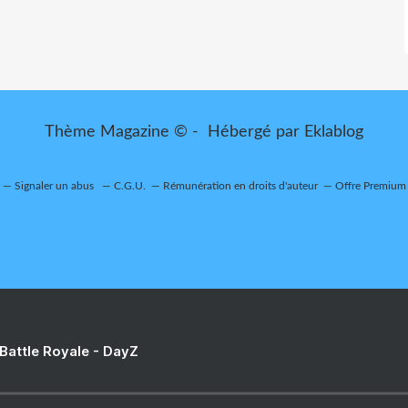
Thème Magazine © - Hébergé par
Eklablog
Signaler un abus
C.G.U.
Rémunération en droits d'auteur
Offre Premium
 Battle Royale - DayZ