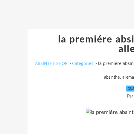
la premiére abs
al
ABSINTHE SHOP
>
Categories
>
la premiére absin
,
absinthe
allem
10.
Par