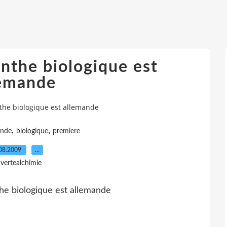
inthe biologique est
lemande
the biologique est allemande
,
,
ande
biologique
premiere
08.2009
…
 vertealchimie