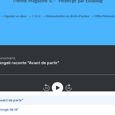
Thème Magazine © - Hébergé par
Eklablog
Signaler un abus
C.G.U.
Rémunération en droits d'auteur
Offre Premium
Purecharts
ngeli raconte "Avant de partir"
vant de partir"
Bouge de là"